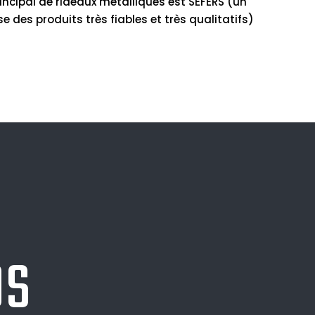
incipal de rideaux métalliques est SEFERS (un
e des produits très fiables et très qualitatifs)
OS