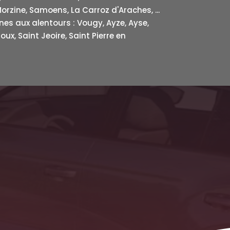
orzine, Samoens, La Carroz d'Araches, ...
es aux alentours : Vougy, Ayze, Ayse,
ux, Saint Jeoire, Saint Pierre en