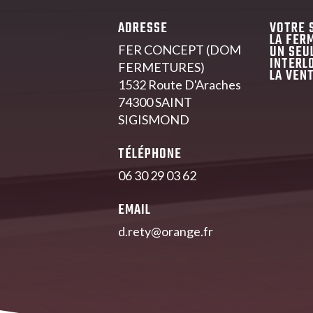
ADRESSE
VOTRE 
LA FER
UN SEU
FER CONCEPT (DOM
INTERL
FERMETURES)
LA VENT
1532 Route D'Araches
74300 SAINT
SIGISMOND
TÉLÉPHONE
06 30 29 03 62
EMAIL
d.rety@orange.fr