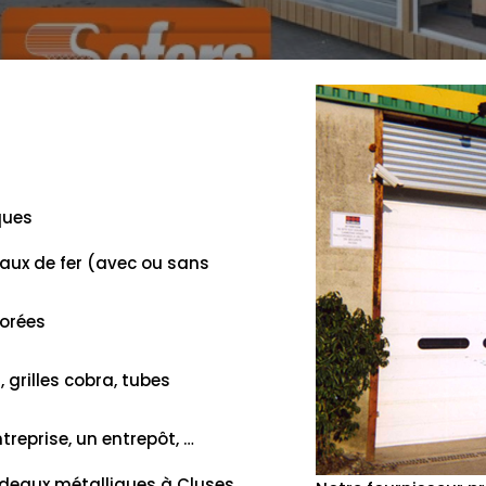
ques
eaux de fer (avec ou sans
forées
, grilles cobra, tubes
reprise, un entrepôt, …
rideaux métalliques à Cluses,