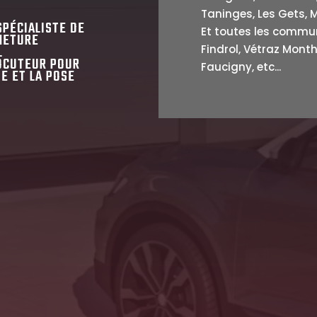
Taninges, Les Gets, M
SPÉCIALISTE DE
Et toutes les commun
METURE
Findrol, Vétraz Montho
L
OCUTEUR POUR
Faucigny, etc...
E ET LA POSE